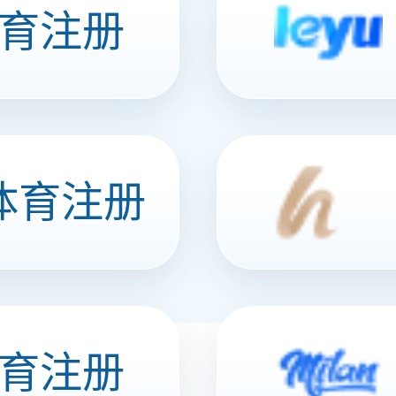
赛事专题
整合重要赛事专题页、球队档案与图文集锦，适
合深入了解比赛背景与阵容走势。
用户真实心声
来自全国各地的真实反馈，见证我们服务的每一步进步。
计感和操作都很棒”
“不只是好用，更让我安心”
简洁，操作也顺，没什么学习成
账号有加密，隐私保护做得到位