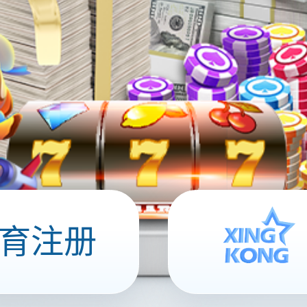
SSL加密
隔离存储
所有用户数据经万博网页版在线登录安全处理，
并在服务器内部分层存储隔离。
全方位赛事服务
网页版在线登录 提供覆盖多项目的专业内容，让你随时掌握第一手体