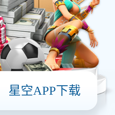
AI监控
风控预警
系统实时分析登录频率、操作路径等指标，提前
发现可疑行为并及时响应。
育动态