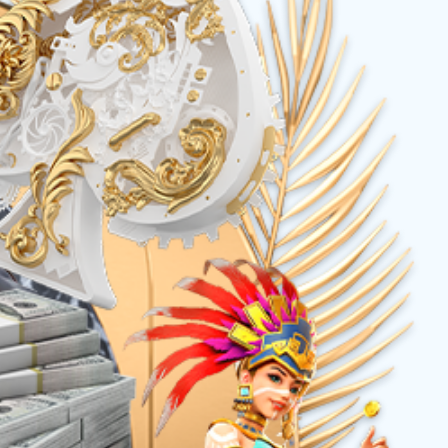
支持
线，提供实时响应的技术支持与使用指导，保障平台
与隐私保护，力求
异常防控层