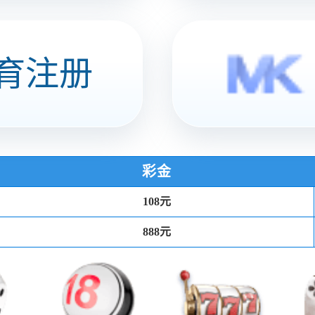
v6.2.0
发布于 2025年8月
新增热门内容展示模块，快速了解当前主流赛
事。
账户系统新增等级显示，成长轨迹清晰。
夜间模式调色优化，更适配万博网页版在线登录
用户浏览习惯。
v5.9.4
发布于 2024年12月
详情页结构优化，支持更多内容层级展示。
新增客服与问题反馈中心入口。
增强后台行为日志追踪，便于问题排查。