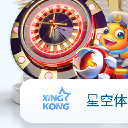
双因子验证
行为识别
通过设备指纹识别、人机验证等方式，全面阻挡
非法访问尝试。
万博