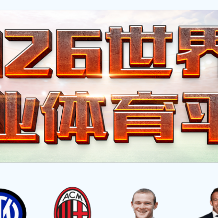
App
关于我们
体育看点
您畅享全球体育
门体育项目。
容实时更新
。