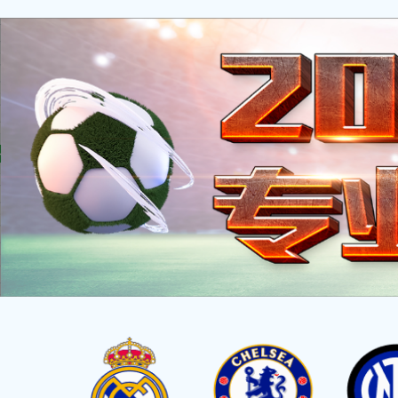
万博网页版在线登录
带
盛事
专业平台，数据精准，
高清直播
覆盖热
聚焦足球、篮球、电竞等赛事，
每日内
极速访问
下载APP