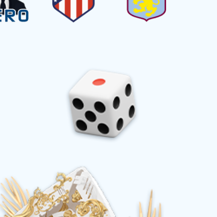
关于我们
球体育爱好者的综合服务平台，致力于打造一个集数
一体的专业生态系统。团队成员拥有丰富的行业背
称，持续为用户提供高质量内容与技术保障。
与智能容错机制，全面提升万博网页版在线登录的访
，支持多设备并发操作。
地支付系统，服务覆盖东南亚、欧美等区域，打造更
化体验。