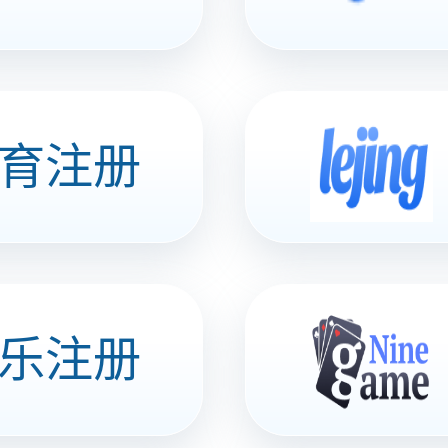
特别喜欢赛事列表的设计，万博
服也靠谱。用起来没什么顾虑，
版在线登录在细节上做得蛮讲
觉这不是个粗糙的平台。
Mei · 上海
阿婷 · 北京
首次用户
日常活跃用户
版本更新概览 · 每个版本独立展
版在线登录 每次更新都基于用户反馈持续优化，确保使用体验